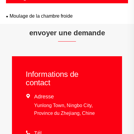
Moulage de la chambre froide
envoyer une demande
Informations de
contact

Adresse
Yunlong Town, Ningbo City,
Province du Zhejiang, Chine

Tél