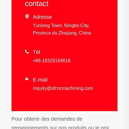
contact

Adresse
Yunlong Town, Ningbo City,
Province du Zhejiang, Chine

Tél
+86-18329164616
E-mail

inquiry@sfcncmachining.com
Pour obtenir des demandes de
renseignements sur nos produits ou le prix,