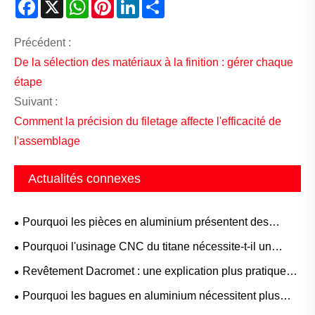
Facebook
X
WhatsApp
Pinterest
LinkedIn
Share
Précédent :
De la sélection des matériaux à la finition : gérer chaque
étape
Suivant :
Comment la précision du filetage affecte l'efficacité de
l'assemblage
Actualités connexes
Pourquoi les pièces en aluminium présentent des
variations plus rapides que celles en acier
Pourquoi l'usinage CNC du titane nécessite-t-il un
liquide de refroidissement haute pression et un outillage
Revêtement Dacromet : une explication plus pratique
spécial ?
tirée d'une utilisation réelle
Pourquoi les bagues en aluminium nécessitent plus
d'attention que leur taille ne le suggère