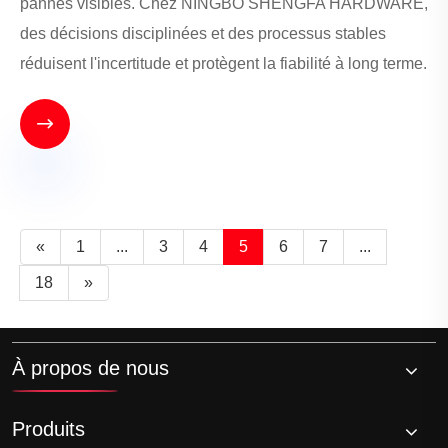
pannes visibles. Chez NINGBO SHENGFA HARDWARE,
des décisions disciplinées et des processus stables
réduisent l'incertitude et protègent la fiabilité à long terme.

«
1
...
3
4
5
6
7
...
18
»
À propos de nous
Produits